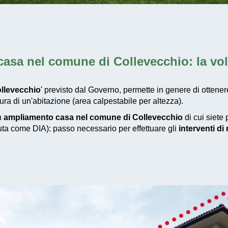
asa nel comune di Collevecchio
: la v
llevecchio
' previsto dal Governo, permette in genere di ottener
a di un'abitazione (area calpestabile per altezza).
un
ampliamento casa nel comune di Collevecchio
di cui siete 
iuta come DIA): passo necessario per effettuare gli
interventi d