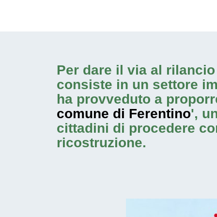
Per dare il via al rilanc
consiste in un settore i
ha provveduto a proporr
comune di Ferentino
', u
cittadini di procedere c
ricostruzione.