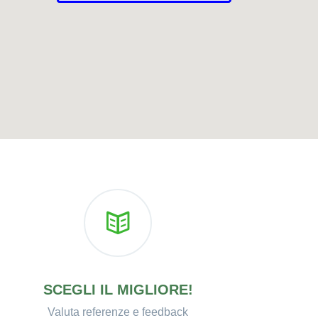
SCEGLI IL MIGLIORE!
Valuta referenze e feedback