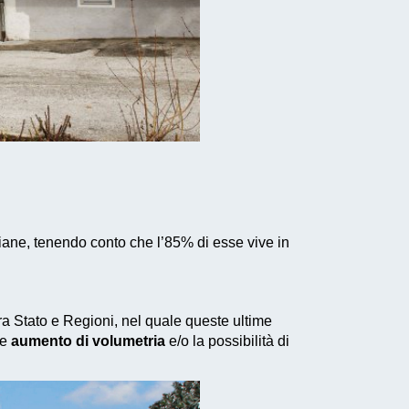
liane, tenendo conto che l’85% di esse vive in
tra Stato e Regioni, nel quale queste ultime
le
aumento di volumetria
e/o la possibilità di