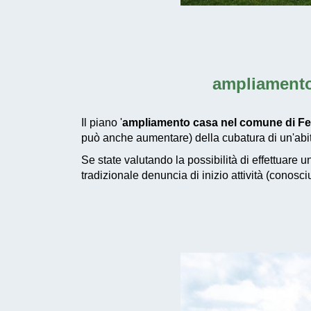
ampliamento
Il piano '
ampliamento casa nel comune di Fe
può anche aumentare) della cubatura di un'abit
Se state valutando la possibilità di effettuare 
tradizionale denuncia di inizio attività (conosc