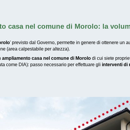
o casa nel comune di Morolo
: la volu
orolo
' previsto dal Governo, permette in genere di ottenere un a
ne (area calpestabile per altezza).
un
ampliamento casa nel comune di Morolo
di cui siete propri
iuta come DIA): passo necessario per effettuare gli
interventi d