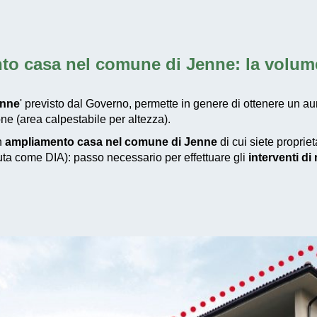
to casa nel comune di Jenne
: la volu
enne
' previsto dal Governo, permette in genere di ottenere un au
ne (area calpestabile per altezza).
un
ampliamento casa nel comune di Jenne
di cui siete proprie
iuta come DIA): passo necessario per effettuare gli
interventi d