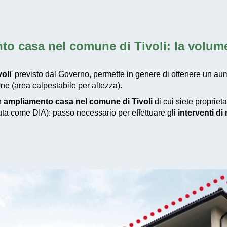
to casa nel comune di Tivoli
: la volum
oli
' previsto dal Governo, permette in genere di ottenere un aum
ne (area calpestabile per altezza).
un
ampliamento casa nel comune di Tivoli
di cui siete propriet
iuta come DIA): passo necessario per effettuare gli
interventi d