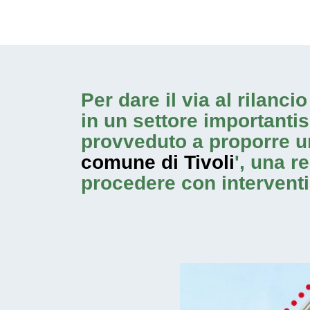
Per dare il via al rilanc
in un settore importanti
provveduto a proporre u
comune di Tivoli
', una r
procedere con
intervent